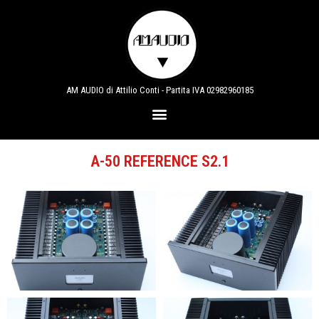
AM AUDIO di Attilio Conti - Partita IVA 02982960185
A-50 REFERENCE S2.1