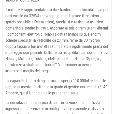
suono e buon prezzo.
Il motore è rappresentato dai due trasformatori toroidali (uno per
ogni canale da 325VA) sovrapposti (per lasciare il massimo
spazio possibile all’elettronica), racchiusi e resinati in un unico
contenitore tornito in lastra, ancorato al telaio tramite antivibranti.
I componenti elettronici sono saldati (a mano) su due enormi
schede speculari in vetronite da 2.4mm, rame da 70 micron
doppia faccia e fori metallizzati, testate singolarmente prima del
montaggio componenti. Della massima qualità i componenti attivi
Hitachi, Motorola, Toshiba, elettrolitici Roe, Nippon/Sprague,
resistenze a strato metallico all’1% e trimmer in cermet,
insomma il meglio del meglio.
La capacità di filtro di ogni canale supera i 110.000uF e le sette
coppie di mosfet finali sono in grado di gestire correnti di +/- 49
Ampere, quasi il doppio delle precedenti serie.
La circuitazione non fa uso di controreazione in-out, utilizza in
ingresso un differenziale in configurazione cascode realizzato