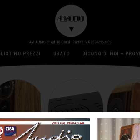
AM AUDIO di Attilio Conti - Partita IVA 02982960185
LISTINO PREZZI
USATO
DICONO DI NOI – PROV