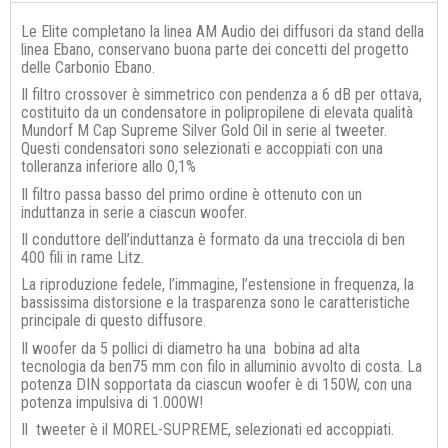
Le Elite completano la linea AM Audio dei diffusori da stand della
linea Ebano, conservano buona parte dei concetti del progetto
delle Carbonio Ebano.
Il filtro crossover è simmetrico con pendenza a 6 dB per ottava,
costituito da un condensatore in polipropilene di elevata qualità
Mundorf M Cap Supreme Silver Gold Oil in serie al tweeter.
Questi condensatori sono selezionati e accoppiati con una
tolleranza inferiore allo 0,1%
Il filtro passa basso del primo ordine è ottenuto con un
induttanza in serie a ciascun woofer.
Il conduttore dell’induttanza è formato da una trecciola di ben
400 fili in rame Litz.
La riproduzione fedele, l’immagine, l’estensione in frequenza, la
bassissima distorsione e la trasparenza sono le caratteristiche
principale di questo diffusore.
Il woofer da 5 pollici di diametro ha una bobina ad alta
tecnologia da ben75 mm con filo in alluminio avvolto di costa. La
potenza DIN sopportata da ciascun woofer è di 150W, con una
potenza impulsiva di 1.000W!
Il tweeter è il MOREL-SUPREME, selezionati ed accoppiati.