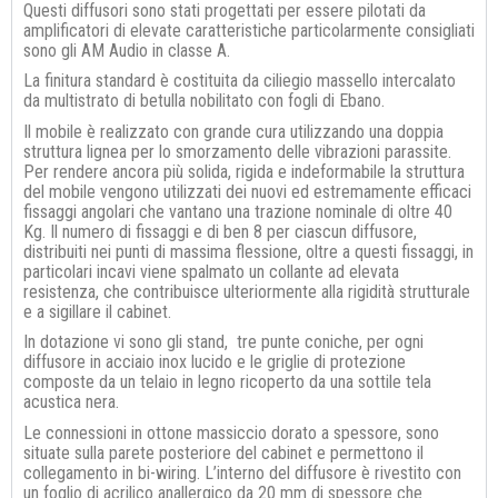
Questi diffusori sono stati progettati per essere pilotati da
amplificatori di elevate caratteristiche particolarmente consigliati
sono gli AM Audio in classe A.
La finitura standard è costituita da ciliegio massello intercalato
da multistrato di betulla nobilitato con fogli di Ebano.
Il mobile è realizzato con grande cura utilizzando una doppia
struttura lignea per lo smorzamento delle vibrazioni parassite.
Per rendere ancora più solida, rigida e indeformabile la struttura
del mobile vengono utilizzati dei nuovi ed estremamente efficaci
fissaggi angolari che vantano una trazione nominale di oltre 40
Kg. Il numero di fissaggi e di ben 8 per ciascun diffusore,
distribuiti nei punti di massima flessione, oltre a questi fissaggi, in
particolari incavi viene spalmato un collante ad elevata
resistenza, che contribuisce ulteriormente alla rigidità strutturale
e a sigillare il cabinet.
In dotazione vi sono gli stand, tre punte coniche, per ogni
diffusore in acciaio inox lucido e le griglie di protezione
composte da un telaio in legno ricoperto da una sottile tela
acustica nera.
Le connessioni in ottone massiccio dorato a spessore, sono
situate sulla parete posteriore del cabinet e permettono il
collegamento in bi-wiring. L’interno del diffusore è rivestito con
un foglio di acrilico anallergico da 20 mm di spessore che